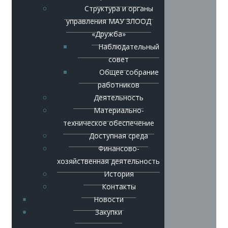
Структура и органы
управления МАУ ЗЛООД
«Дружба»
Наблюдательный
совет
Общее собрание
работников
Деятельность
Материально-
техническое обеспечение
Доступная среда
Финансово-
хозяйственная деятельность
История
Контакты
Новости
Закупки