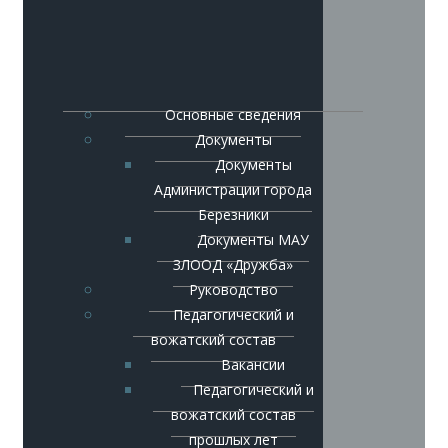
Основные сведения
Документы
Документы
Администрации города
Березники
Документы МАУ
ЗЛООД «Дружба»
Руководство
Педагогический и
вожатский состав
Вакансии
Педагогический и
вожатский состав
прошлых лет