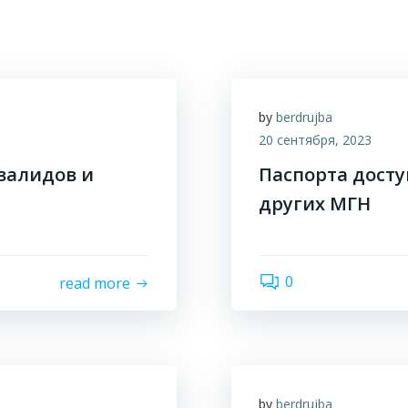
by
berdrujba
20 сентября, 2023
валидов и
Паспорта досту
других МГН
0
read more
by
berdrujba