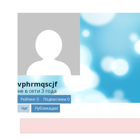
vphrmqscjf
не в сети 3 года
Рейтинг
0
Подписчики
0
Чат
Публикации