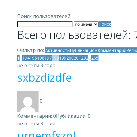
Поиск пользователей
Поиск
Всего пользователей: 
Фильтр по:
Активности
Публикациям
Комментарии
Реги
...
...
1
194
195
196
197
198
199
200
201
202
265
не в сети 3 года
sxbzdizdfe
0
Комментарии: 0
Публикации: 0
не в сети 3 года
urnemfszol